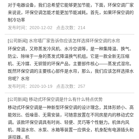
对于电器设备，我们总希望它能够更加节能，下面，环保空调厂家
来说说，环保空调怎能才能更加节能减耗。首先，如果环保空调的
制冷功率
发布时间：2020-12-02 点击次数：214
[
公司新闻
]
水帘墙厂家告诉你应该怎样选择环保空调的水帘
环保空调，又称蒸发冷风机、水冷空调等，是一种集降温、换气、
防尘、除味于一身的蒸发式降温换气机组。它是一款全新无压缩
机、无冷媒、无铜管的环保产品，主要部件核心——蒸发式湿帘。
既然环保空调的主要核心部件是水帘，那么，我们应该怎样选择水
帘呢？水帘
发布时间：2020-10-19 点击次数：257
[
公司新闻
]
移动式环保空调是什么有什么特点优势
移动式环保空调是一种新型环保空调的设计理念，其体形娇小、高
能效比、低噪音、无需安装，可随意放置在不同房屋内的移动式空
调。该款环保空调具有时尚、轻便、灵巧等个性魅力。机体内风
机、降温水帘、水泵、水箱等装置一应俱全，机身配有电源插头和
遥控器，机