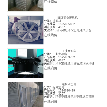
在线询价
玻璃钢负压风机
分类：
抽风机
产品编号：1525855882
浏览次数：4307
关键词：
负压风机
,
环保空调
,
通风设备
在线询价
工业大风扇
分类：
工业大吊扇
产品编号：1525853782
浏览次数：4637
关键词：
环保空调
,
通风设备
,
玻璃钢风机
在线询价
组合式空调
分类：
组合空调
产品编号：1524620429
浏览次数：3267
关键词：
环保空调
,
移动水空调
,
通风管道
在线询价