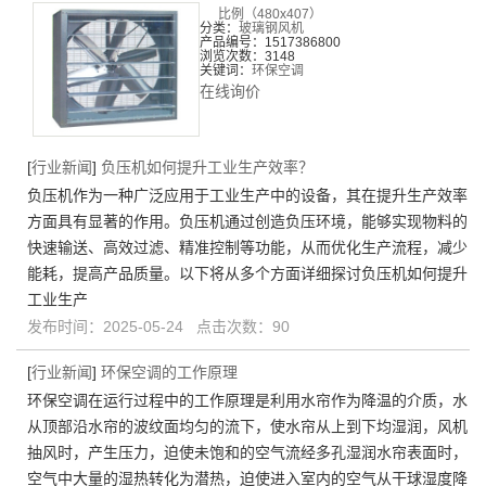
比例（480x407）
分类：
玻璃钢风机
产品编号：1517386800
浏览次数：3148
关键词：
环保空调
在线询价
[
行业新闻
]
负压机如何提升工业生产效率？
负压机作为一种广泛应用于工业生产中的设备，其在提升生产效率
方面具有显著的作用。负压机通过创造负压环境，能够实现物料的
快速输送、高效过滤、精准控制等功能，从而优化生产流程，减少
能耗，提高产品质量。以下将从多个方面详细探讨负压机如何提升
工业生产
发布时间：2025-05-24 点击次数：90
[
行业新闻
]
环保空调的工作原理
环保空调在运行过程中的工作原理是利用水帘作为降温的介质，水
从顶部沿水帘的波纹面均匀的流下，使水帘从上到下均湿润，风机
抽风时，产生压力，迫使未饱和的空气流经多孔湿润水帘表面时，
空气中大量的湿热转化为潜热，迫使进入室内的空气从干球湿度降