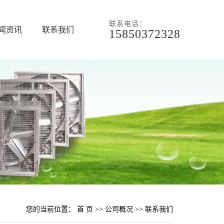
联系电话：
闻资讯
联系我们
15850372328
您的当前位置：
首 页
>>
公司概况
>>
联系我们