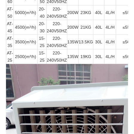
60
50
240V50HZ
AT-
20-
220-
5000(m³/h)
200W
23KG
40L
4L/H
≤55
50
40
240V50HZ
AT-
20-
220-
4500(m³/h)
200W
21KG
40L
4L/H
≤55
45
30
240V50HZ
AT-
15-
220-
3500(m³/h)
135W
13.5KG
30L
4L/H
≤50
35
25
240V50HZ
AT-
15-
220-
2500(m³/h)
135W
19KG
30L
4L/H
≤50
25
25
240V50HZ