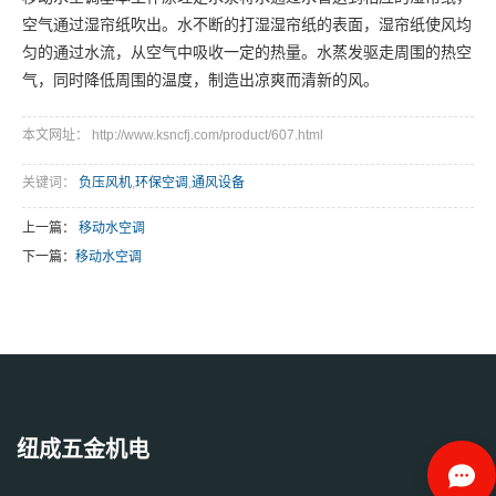
空气通过湿帘纸吹出。水不断的打湿湿帘纸的表面，湿帘纸使风均
匀的通过水流，从空气中吸收一定的热量。水蒸发驱走周围的热空
气，同时降低周围的温度，制造出凉爽而清
新的风。
本文网址： http://www.ksncfj.com/product/607.html
关键词：
负压风机
,
环保空调
,
通风设备
上一篇：
移动水空调
下一篇：
移动水空调
纽成五金机电