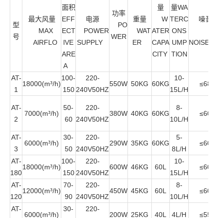
面积
量
量WA
功率
最大风量
EFF
电源
重量
W
TERC
噪音
型
PO
MAX
ECT
POWER
WAT
ATER
ONS
号
WER
AlRFLO
lVE
SUPPLY
ER
CAPA
UMP
NOlSE(d
ARE
ClTY
TlON
A
AT-
100-
220-
10-
18000(m³/h)
550W
50KG
60KG
≤68
1
150
240V50HZ
15L/H
AT-
50-
220-
8-
7000(m³/h)
380W
40KG
60KG
≤60
2
60
240V50HZ
10L/H
AT-
30-
220-
5-
6000(m³/h)
290W
35KG
60KG
≤60
3
50
240V50HZ
8L/H
AT-
100-
220-
10-
18000(m³/h)
600W
46KG
60L
≤60
180
150
240V50HZ
15L/H
AT-
70-
220-
8-
12000(m³/h)
450W
45KG
60L
≤60
120
90
240V50HZ
10L/H
AT-
30-
220-
6000(m³/h)
200W
25KG
40L
4L/H
≤55