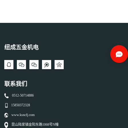
纽成五金机电
联系我们
0512-50714886
15850372328
www.ksncfj.com
昆山陆家镇金阳东路1068号N幢