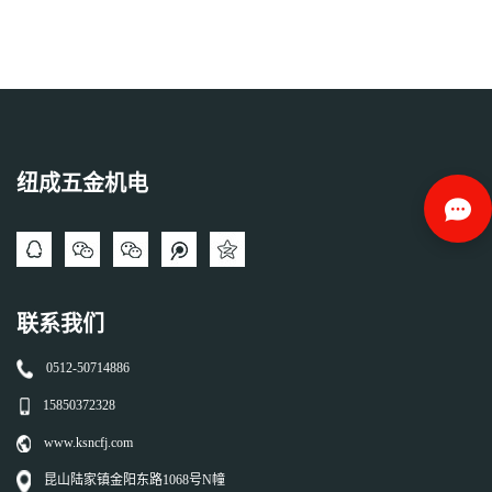
纽成五金机电
联系我们
0512-50714886
15850372328
www.ksncfj.com
昆山陆家镇金阳东路1068号N幢