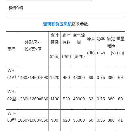
详细介绍
玻璃钢负压风机
技术参数
扇叶
扇叶
空气流
噪音
功率
额定
重量
外形尺寸
直径
转数
量
电压
型号
长×宽×厚
(db)
(kw)
(v)
(kg)
(mm)
(r/m)
(m³/h)
WH-
01型
1460×1460×590
1220
450
48000
69
0.75
380
69
WH-
02型
1260×1260×560
1100
520
40000
63
0.75
380
60
WH-
03型
1060×1060×550
900
520
35000
60
0.55
380
41