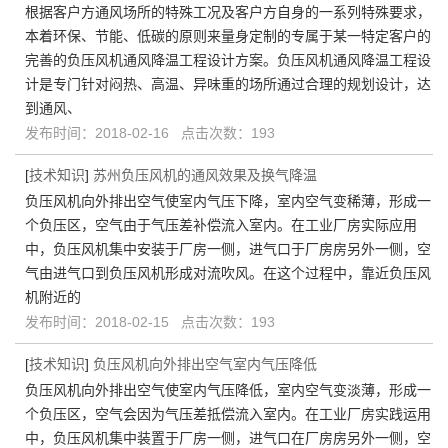
根据客户方通风场所的特殊工况及客户方自身的一系列特殊要求，
本着环保、节能、低碳的原则来量身定制的专属于某一特定客户的
完善的负压风机通风降温工程设计方案。负压风机通风降温工程设
计是专门针对闷热、高温、异味重的场所通过合理的规划设计，达
到通风、
发布时间：2018-02-16 点击次数：193
[
技术知识
]
苏州负压风机的通风效果及换气降温
负压风机向外排出空气使室内气压下降，室内空气变稀薄，形成一
个负压区，空气由于气压差补偿流入室内。在工业厂房实际应用
中，负压风机集中安装于厂房一侧，进气口于厂房房另外一侧，空
气由进气口到负压风机形成对流吹风。在这个过程中，靠近负压风
机附近的
发布时间：2018-02-15 点击次数：193
[
技术知识
]
负压风机向外排出空气室内气压降低
负压风机向外排出空气使室内气压降低，室内空气变淡薄，形成一
个负压区，空气会因为气压差抵偿流入室内。在工业厂房实践运用
中，负压风机集中装置于厂房一侧，进气口在厂房房另外一侧，空