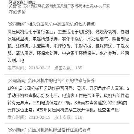
浏览次数：4061
关键词：
苏州负压风机
,
苏州负压风机厂家
,
移动水空调AT-60厂家
在线询价
[
公司新闻
]
相关负压风机中高压风机的七大特点
高压风机适用于各行各业，主要适用于切纸机、燃烧降氧机、卷烟
滤嘴成型机、电镀槽液搅拌、雾化干燥机、水处理曝气、照相制版
机、注塑机、末灌装机、电焊设备、电影机械、纸张运送、干洗衣
服、清洁用途、环保水处理、中央集尘环境保护、水产养殖、丝网
印刷、电
发布时间：2018-02-13 点击次数：185
[
公司新闻
]
负压风机中的电气回路的维修与保养
1检查调节阀机械开闭动作是否可靠、灵活，开闭角度标志清晰。2
手动开机检查指示灯及电压、电流表工作是否正常，风机各部件运
转有无异声，三相电流值是否平衡。3全面检查各遥控点控制箱内
元件是否正常。4苏州负压风机连续三次开停机，检查各点遥
发布时间：2018-02-19 点击次数：316
[
公司新闻
]
负压风机通风降温设计注意的要点