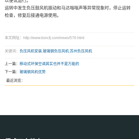
以便试运行。
运转中发生负压鼓风机振动和马达嗡嗡声等异常现象时，停止运转
检查，修复后接通电源使用。
本文网址：http://www.ksncfj.com/news/576.html
关键词：
负压风机安装
,
玻璃钢负压风机
,
苏州负压风机
上一篇：
移动式环保空调其实也并不是万能的
下一篇：
玻璃钢风机优势
最近浏览：