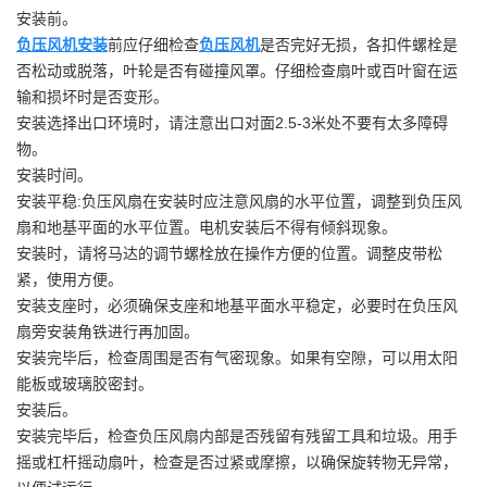
安装前。
负压风机安装
前应仔细检查
负压风机
是否完好无损，各扣件螺栓是
否松动或脱落，叶轮是否有碰撞风罩。仔细检查扇叶或百叶窗在运
输和损坏时是否变形。
安装选择出口环境时，请注意出口对面2.5-3米处不要有太多障碍
物。
安装时间。
安装平稳:负压风扇在安装时应注意风扇的水平位置，调整到负压风
扇和地基平面的水平位置。电机安装后不得有倾斜现象。
安装时，请将马达的调节螺栓放在操作方便的位置。调整皮带松
紧，使用方便。
安装支座时，必须确保支座和地基平面水平稳定，必要时在负压风
扇旁安装角铁进行再加固。
安装完毕后，检查周围是否有气密现象。如果有空隙，可以用太阳
能板或玻璃胶密封。
安装后。
安装完毕后，检查负压风扇内部是否残留有残留工具和垃圾。用手
摇或杠杆摇动扇叶，检查是否过紧或摩擦，以确保旋转物无异常，