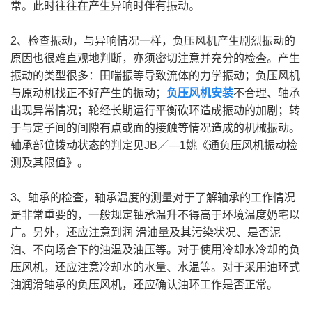
常。此时往往在产生异响时伴有振动。
2、检查振动，与异响情况一样，负压风机产生剧烈振动的
原因也很难直观地判断，亦须密切注意并充分的检查。产生
振动的类型很多：田喘振等导致流体的力学振动；负压风机
与原动机找正不好产生的振动；
负压风机安装
不合理、轴承
出现异常情况；轮经长期运行平衡砍环造成振动的加剧；转
于与定子间的间隙有点或面的接触等情况造成的机械振动。
轴承部位拨动状态的判定见JB／—1姚《通负压风机振动检
测及其限值》。
3、轴承的检查，轴承温度的测量对于了解轴承的工作情况
是非常重要的，一般规定铀承温升不得高于环境温度奶宅以
广。另外，还应注意到润 滑油量及其污染状况、是否泥
泊、不向场合下的油温及油压等。对于使用冷却水冷却的负
压风机，还应注意冷却水的水量、水温等。对于采用油环式
油润滑轴承的负压风机，还应确认油环工作是否正常。