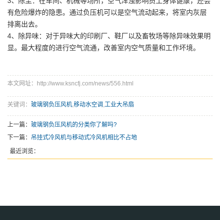
3、除尘：在车间、机械等场所，空气浑浊影响员工身体健康，还会
有危险爆炸的隐患。通过负压机可以是空气流动起来，将室内灰层
排离出去。
4、除异味：对于异味大的印刷厂、鞋厂以及畜牧场等除异味效果明
显。最大程度的进行空气流通，改善室内空气质量和工作坏境。
本文网址：http://www.ksncfj.com/news/556.html
关键词：
玻璃钢负压风机
,
移动水空调
,
工业大吊扇
上一篇：
玻璃钢负压风机的分类你了解吗?
下一篇：
吊挂式冷风机与移动式冷风机相比不占地
最近浏览：