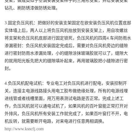
支架，做成类似于空调安装支架样子的三角形支架，并给安装支架
钻孔、刷防锈漆做防锈处理。
3.固定负压风机：把做好的安装支架固定在欲安装负压风机位置底部
实体墙上后，两人以上将负压风机抬放到安装支架上，用自攻螺丝
将支架和负压风机底部进行固定锁死，负压风机的四周4.车间防雨水
渗漏密封：负压风机安装固定完成后，需要对负压风机旁边的缝隙
进行密封防雨水渗漏处理，小的缝隙涂抹玻璃胶就可以了，缝隙大
的就用阳光板先把大的缝隙填补起来，再用玻璃胶把小缝隙进行密
封。
4.负压风机配电试机：专业电工对负压风机进行配电，安装控制开
关，连接主电源线路接头用电工胶布做绝缘处理，所有的电源线埋
进线管或者线槽里面，用万用表测试电路是否正常。完成上述工
作，负压风机就可以通电试机了，如果风机的百叶窗能正常打开对
外排风，负压风机所有安装工作就完成了，如果百叶窗打不开，电
机反转，就需要断开电路，对来电进行任意两相调换。
http://www.ksncfj.com